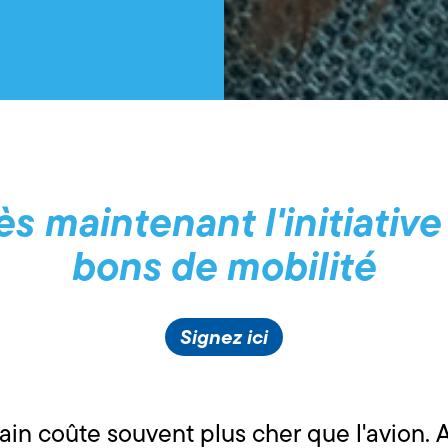
s maintenant l'initiativ
bons de mobilité
Signez ici
rain coûte souvent plus cher que l'avion. Av