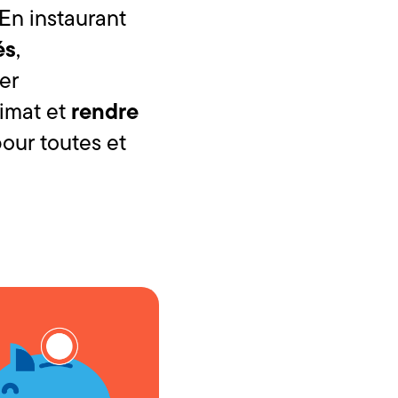
En instaurant
és
,
er
rendre
limat et
our toutes et