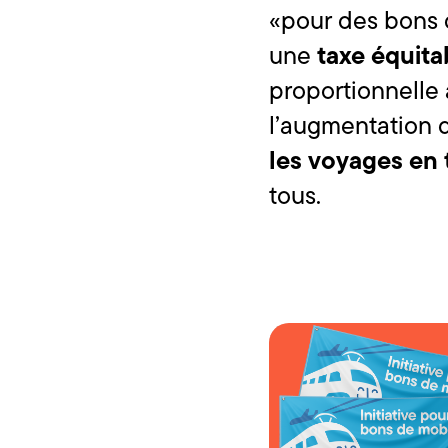
«pour des bons d
taxe équitab
une
proportionnelle 
l’augmentation d
les voyages en t
tous.