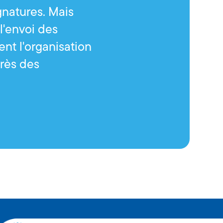
gnatures. Mais
 l'envoi des
ent l'organisation
près des