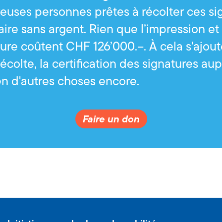
uses personnes prêtes à récolter ces si
aire sans argent. Rien que l’impression et
ture coûtent CHF 126’000.–. À cela s'ajout
récolte, la certification des signatures au
n d'autres choses encore.
Faire un don