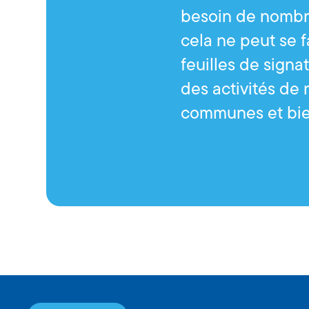
besoin de nombre
cela ne peut se f
feuilles de signa
des activités de 
communes et bie